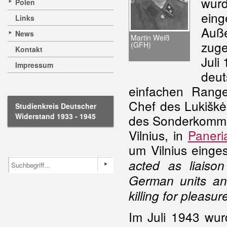
wur
Polen
ein
Links
Auß
News
Martin Weiß
zuge
(GFH)
Kontakt
Juli
Impressum
deu
einfachen Rang
Chef des Lukišk
Studienkreis Deutscher
Widerstand 1933 - 1945
des Sonderkomm
Vilnius, in
Paneri
um Vilnius einge
acted as liaiso
German units an
killing for pleasur
Im Juli 1943 wu