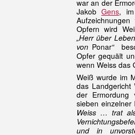
war an der Ermo
Jakob
Gens
, im
Aufzeichnungen
Opfern wird Wei
„
Herr über Lebe
Ponar
besch
von
“
Opfer gequält un
wenn Weiss das Gh
Weiß wurde im Ma
das Landgericht
der Ermordung 
sieben einzelner
Weiss … trat al
Vernichtungsbefe
und in unvorst