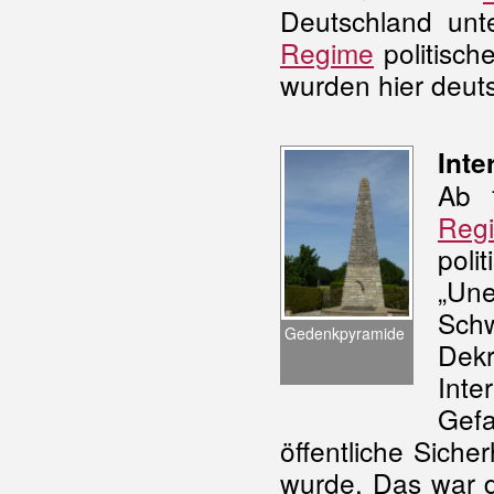
Deutschland unt
Regime
politisch
wurden hier deut
Inte
Ab 
Reg
pol
„Un
Schw
Gedenkpyramide
Dekr
Inte
Gefa
öffentliche Siche
wurde. Das war d