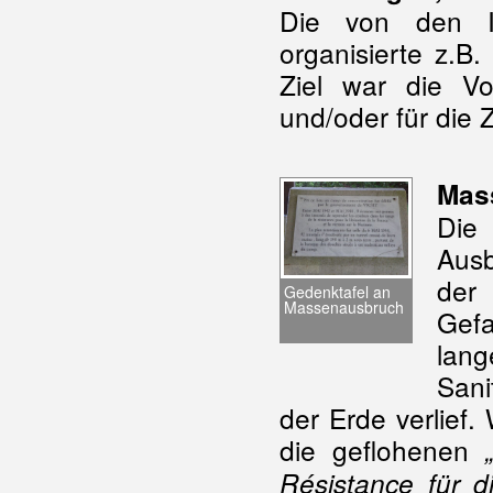
Die von den Int
organisierte z.B
Ziel war die Vo
und/oder für die 
Mas
Die
Ausb
der
Gedenktafel an
Massenausbruch
Gef
lang
Sani
der Erde verlief
die geflohenen
Résistance für d