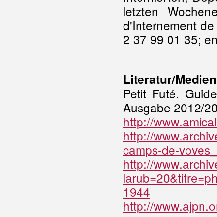
letzten Wochen
d'Internement de 
2 37 99 01 35; e
Literatur/Medien
Petit Futé. Guid
Ausgabe 2012/20
http://www.amical
http://www.archi
camps-de-voves_
http://www.archiv
larub=20&titre=p
1944
http://www.ajpn.