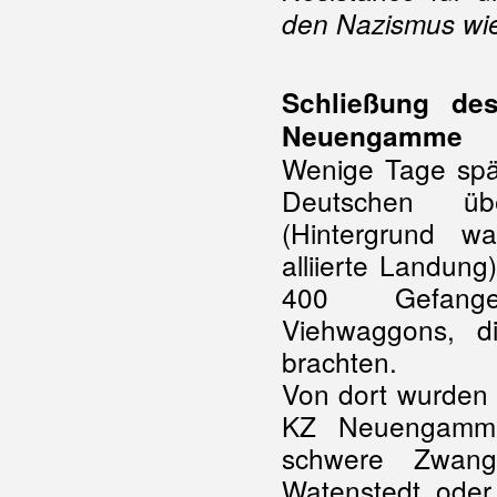
den Nazismus wi
Schließung de
Neuengamme
Wenige Tage spä
Deutschen übe
(Hintergrund w
alliierte Landung
400 Gefange
Viehwaggons, 
brachten.
Von dort wurden 
KZ Neuengamme 
schwere Zwangsa
Watenstedt oder