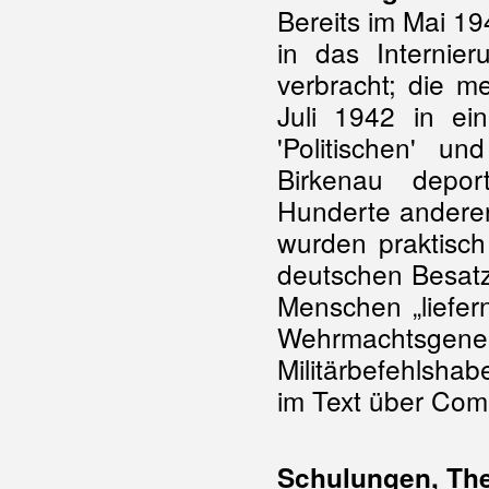
Bereits im Mai 1
in das Internie
verbracht; die m
Juli 1942 in ei
'Politischen' u
Birkenau deport
Hunderte anderer 
wurden praktisch
deutschen Besatz
Menschen „liefer
Wehrmachtsg
Militärbefehlshab
im Text über Com
Schulungen, The