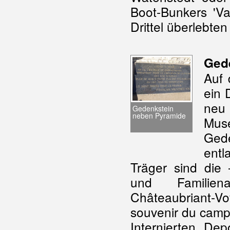
Boot-Bunkers 'Va
Drittel überlebten
Ged
Auf 
ein 
ne
Gedenkstein
neben Pyramide
Mus
Ged
entl
Träger sind die
und Familien
Châteaubriant-
souvenir du cam
Internierten, De