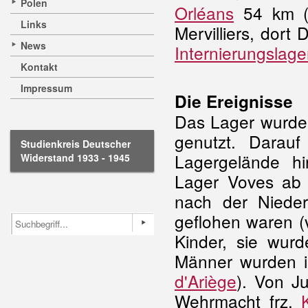
Polen
Orléans
54 km (D
Links
Mervilliers, dort
News
Internierungslage
Kontakt
Impressum
Die Ereignisse
Das Lager wurde
genutzt. Darau
Studienkreis Deutscher
Lagergelände hi
Widerstand 1933 - 1945
Lager Voves ab F
nach der Nieder
geflohen waren (
Kinder, sie wurd
Männer wurden in
d'Ariège
). Von J
Wehrmacht frz.