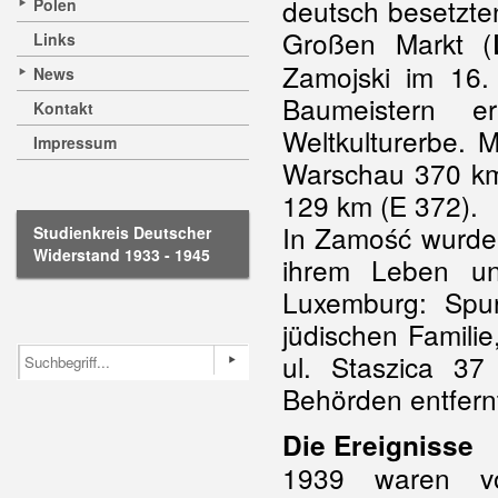
deutsch besetzte
Polen
Großen Markt (
Links
Zamojski im 16.
News
Baumeistern e
Kontakt
Weltkulturerbe.
Impressum
Warschau 370 km 
129 km (E 372).
In Zamość wurde
Studienkreis Deutscher
Widerstand 1933 - 1945
ihrem Leben und
Luxemburg: Spu
jüdischen Famili
ul. Staszica 3
Behörden entfernt
Die Ereignisse
1939 waren v