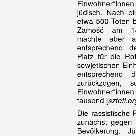
Einwohner*inn
jüdisch. Nach e
etwa 500 Toten 
Zamość am 14
machte aber 
entsprechend
Platz für die Ro
sowjetischen Ein
entsprechend d
zurückzogen, s
Einwohner*inne
tausend [
sztetl.or
Die rassistische 
zunächst gegen 
Bevölkerung. J