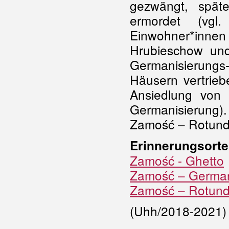
gezwängt, spät
ermordet (vgl
Einwohner*innen 
Hrubieschow un
Germanisierungs-
Häusern vertrieb
Ansiedlung von
Germanisierung).
Zamość – Rotund
Erinnerungsorte
Zamość - Ghetto
Zamość – German
Zamość – Rotun
(Uhh/2018-2021)