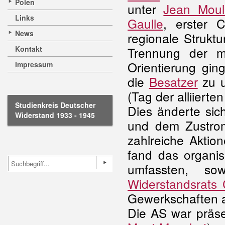
Polen
unter
Jean Moul
Links
Gaulle
, erster 
News
regionale Struktu
Kontakt
Trennung der mil
Orientierung gin
Impressum
die
Besatzer
zu u
(Tag der alliierte
Studienkreis Deutscher
Dies änderte sic
Widerstand 1933 - 1945
und dem Zustr
zahlreiche Aktio
fand das organis
umfassten, s
Widerstandsrats
Gewerkschaften 
Die AS war präs