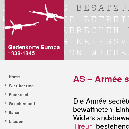
AS – Armée s
Home
Wir über uns
Frankreich
Die Armée secrèt
Griechenland
bewaffneten Ein
Italien
Widerstandsbe
Litauen
Tireur
bestehend