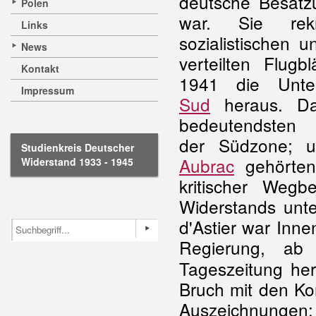
deutsche Besat
Polen
war. Sie rekr
Links
sozialistischen 
News
verteilten Flug
Kontakt
1941 die Unte
Impressum
Sud
heraus. Da
bedeutendsten
der Südzone; 
Studienkreis Deutscher
Aubrac
gehörten
Widerstand 1933 - 1945
kritischer Wegb
Widerstands unt
d'Astier war Inn
Regierung, ab
Tageszeitung her
Bruch mit den K
Auszeichnungen: 