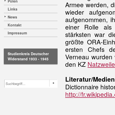
Polen
Armee werden, d
Links
wieder aufgen
News
aufgenommen, i
Kontakt
einer Rolle als
stärksten war d
Impressum
größte ORA-Einh
ersten Chefs d
Studienkreis Deutscher
Verneau wurden 
Widerstand 1933 - 1945
den KZ
Natzweile
Literatur/Medien
Dictionnaire histo
http://fr.wikipe