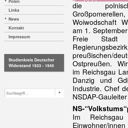
Polen
die polnisc
Links
Großpomerelle
News
Woiwodschaft W
Kontakt
am 1. September 
Freie Stadt
Impressum
Regierungsbez
preußischen/
Studienkreis Deutscher
Ostpreußen. Wirt
Widerstand 1933 - 1945
im Reichsgau Lan
Danzig und Gd
Industrie. Chef de
NSDAP-Gauleite
NS-“Volkstums“p
Im Reichsgau
Einwohner/innen 