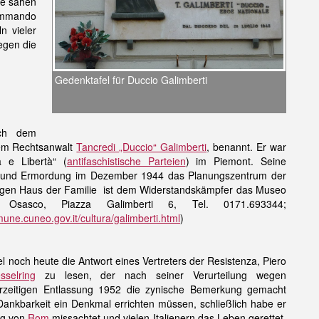
e sahen
Kommando
n vieler
egen die
Gedenktafel für Duccio Galimberti
ach dem
dem Rechtsanwalt
Tancredi „Duccio“ Galimberti
, benannt. Er war
a e Libertà“ (
antifaschistische Parteien
) im Piemont. Seine
ng und Ermordung im Dezember 1944 das Planungszentrum der
ligen Haus der Familie ist dem Widerstandskämpfer das Museo
 Osasco, Piazza Galimberti 6, Tel. 0171.693344;
ne.cuneo.gov.it/cultura/galimberti.html
)
el noch heute die Antwort eines Vertreters der Resistenza, Piero
sselring
zu lesen, der nach seiner Verurteilung wegen
rzeitigen Entlassung 1952 die zynische Bemerkung gemacht
s Dankbarkeit ein Denkmal errichten müssen, schließlich habe er
ng von
Rom
missachtet und vielen Italienern das Leben gerettet.