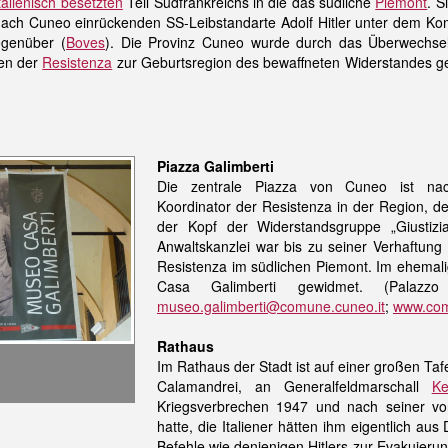
italienisch besetzten
Teil Südfrankreichs
in die das südliche
Piemont
.
Si
 nach Cuneo einrückenden SS-Leibstandarte Adolf Hitler unter dem 
genüber (
Boves
). Die Provinz Cuneo wurde durch das Überwechsel
hen der
Resistenza
zur Geburtsregion des bewaffneten Widerstandes g
Piazza Galimberti
Die zentrale Piazza von Cuneo ist n
Koordinator der Resistenza in der Region, 
der Kopf der Widerstandsgruppe „Giustizi
Anwaltskanzlei war bis zu seiner Verhaftu
Resistenza im südlichen Piemont. Im ehema
Casa Galimberti gewidmet. (Palazzo
museo.galimberti@comune.cuneo.it
;
www.comu
Rathaus
Im Rathaus der Stadt ist auf einer großen Taf
Calamandrei, an Generalfeldmarschall
Ke
Kriegsverbrechen 1947 und nach seiner vo
hatte, die Italiener hätten ihm eigentlich au
Befehle wie denjenigen Hitlers zur Evakuieru