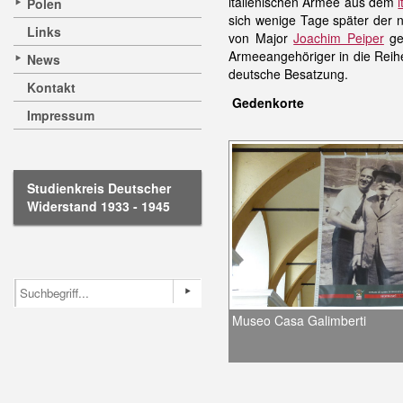
italienischen Armee aus dem
Polen
sich wenige Tage später der
Links
von Major
Joachim Peiper
ge
Armeeangehöriger in die Rei
News
deutsche Besatzung.
Kontakt
Gedenkorte
Impressum
Studienkreis Deutscher
Widerstand 1933 - 1945
Museo Casa Galimberti