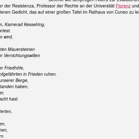
er der Resistenza, Professor der Rechte an der Universität
Florenz
und
denen Gedicht, das auf einer großen Tafel im Rathaus von Cuneo zu les
n, Kamerad Kesselring,
rtest.
n wird,
zten Mauersteinen
m Vernichtungswillen
er Friedhöfe,
fgefährten in Frieden ruhen.
unserer Berge,
rstanden haben,
er,
cht hast.
erten,
en,
hen,
rn