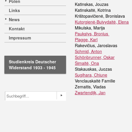
Polen
Katinskas, Jouzas
Katinskaitė, Kotrina
Links
Krištopavičienė, Bronislava
News
Kutorgienė-Buivydaitė, Elena
Mikulska, Marija
Kontakt
Paukstys, Bronius
Impressum
Plagge, Karl
Rakevičius
, Jaroslavas
Schmid, Anton
Schönbrunner, Oskar
Studienkreis Deutscher
Šimaitė, Ona
Widerstand 1933 - 1945
Stakauskas, Juozas
Sugihara, Chiune
Venclauskaitė Familie
Zemaitis, Vladas
Zwartendijk, Jan