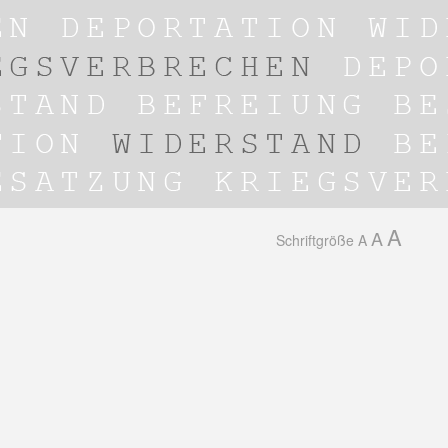
A
A
Schriftgröße
A