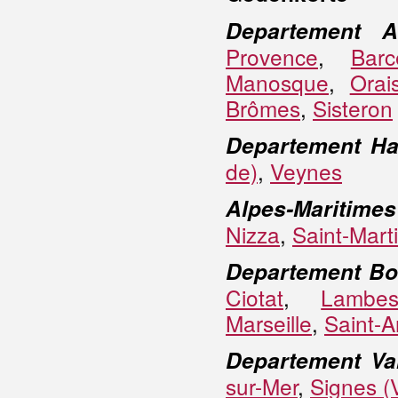
Departement A
Provence
,
Barc
Manosque
,
Orai
Brômes
,
Sisteron
Departement Ha
de)
,
Veynes
Alpes-Maritimes
Nizza
,
Saint-Mart
Departement B
Ciotat
,
Lambes
Marseille
,
Saint-A
Departement Va
sur-Mer
,
Signes (