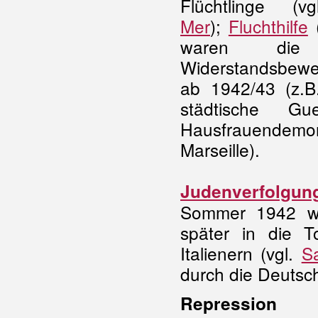
Flüchtlinge (
Mer
);
Fluchthilfe
(
waren die 
Widerstandsbewe
ab 1942/43 (z.
städtische G
Hausfrauendemons
Marseille).
Judenverfolgun
Sommer 1942 w
später in die 
Italienern (vgl.
Sa
durch die Deutsc
Repression