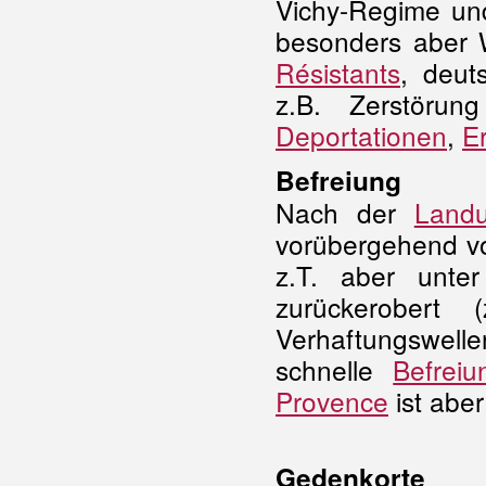
Vichy-Regime und
besonders aber
Résistants
, deuts
z.B. Zerstörun
Deportationen
,
E
Befreiung
Nach der
Land
vorübergehend vo
z.T. aber unte
zurückerobert 
Verhaftungswell
schnelle
Befreiu
Provence
ist abe
Gedenkorte